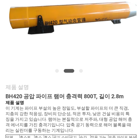
품
질
관
리
저
희
와
제품 설명
연
BH420 공압 파이프 램머 충격력 800T, 길이 2.8m
제품 설명
락
이 기계는 파이프 부설의 높은 정밀도, 부설할 파이프의 더 큰 직경,
지층의 강한 적응성, 장비의 단순성, 적은 투자, 낮은 건설 비용의 특
징을 가지고 있습니다. 램머는 본질적으로 저주파, 대형 공압 해머 충
격 에너지를 가진 충격기입니다. 압축 공기 동력으로 해머 블록을 때
뉴
리는 실린더를 구동하는 기계입니다.
모델
호스트
호스
호스
공기 소비
공기
순간
적용 가능
표준 파이프 부설