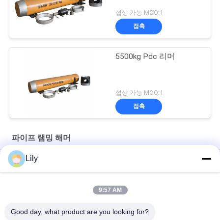
협상 가능 MOQ:1
접촉
5500kg Pdc 리머
협상 가능 MOQ:1
접촉
파이프 램밍 해머
Lily
라밍 케이스를 위해 사용된 OD260mm 공압 배관 라밍 해머 드릴
BH650 2500T 영향 공압 배관 램머 망치
9:57 AM
28000kN 700mm 외경. 에너지 광산용 주조 공압 파이프 램머
Good day, what product are you looking for?