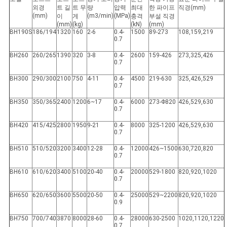
스
외경
트 길
트 무
량
압력
최대
한 파이프
직경(mm)
(mm)
(m3/min)
(MPa)
이
게
충격
부설 직경
(mm)
(kg)
(kN)
(mm)
BH190S
186/194
1320
160
2-6
0.4-
1500
89-273
108,159,219
사
0.7
BH260
260/265
1390
320
3-8
0.4-
2600
159-426
273,325,426
건
0.7
BH300
290/300
2100
750
4-11
0.4-
4500
219-630
325,426,529
0.7
사
BH350
350/365
2400
1200
6~17
0.4-
6000
273-Φ820
426,529,630
0.7
이
BH420
415/425
2800
1950
9-21
0.4-
8000
325-1200
426,529,630
0.7
트
BH510
510/520
3200
3400
12-28
0.4-
12000
426~1500
630,720,820
맵
0.7
BH610
610/620
3400
5100
20-40
0.4-
20000
529-1800
820,920,1020
0.7
PRIVACY
BH650
620/650
3600
5500
20-50
0.4-
25000
529~2200
820,920,1020
0.9
POLICY
BH750
700/740
3870
8000
28-60
0.4-
28000
630-2500
1020,1120,1220
0.7