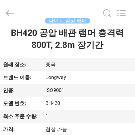
2021
-
2026
Langfang
Baiwei
파이프 램밍 해머
Drill
Co.,
BH420 공압 배관 램머 충격력
집
Ltd..
All
Rights
800T, 2.8m 장기간
Reserved.
제
품
원래 장소:
중국
Longway
브랜드 이름:
비
ISO9001
인증:
디
BH420
모델 번호:
오
1
최소 주문 수량:
가격:
협상 가능
우