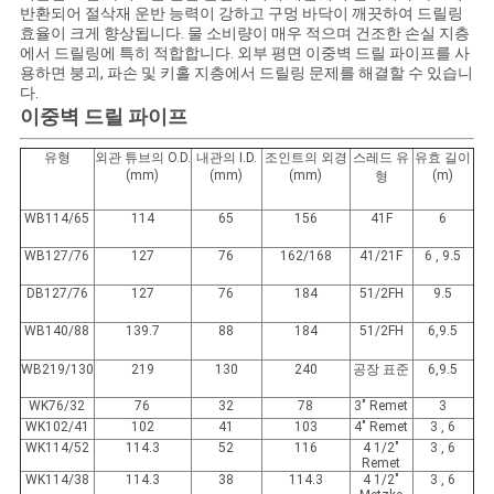
스
반환되어 절삭재 운반 능력이 강하고 구멍 바닥이 깨끗하여 드릴링
효율이 크게 향상됩니다. 물 소비량이 매우 적으며 건조한 손실 지층
에서 드릴링에 특히 적합합니다. 외부 평면 이중벽 드릴 파이프를 사
용하면 붕괴, 파손 및 키홀 지층에서 드릴링 문제를 해결할 수 있습니
사
다.
이중벽 드릴 파이프
건
유형
외관 튜브의 O.D.
내관의 I.D.
조인트의 외경
스레드 유
유효 길이
(mm)
(mm)
(mm)
(m)
형
사
WB114/65
114
65
156
41F
6
이
WB127/76
127
76
162/168
41/21F
6 , 9.5
트
DB127/76
127
76
184
51/2FH
9.5
WB140/88
139.7
88
184
51/2FH
6,9.5
맵
WB219/130
219
130
240
공장 표준
6,9.5
WK76/32
76
32
78
3" Remet
3
PRIVACY
WK102/41
102
41
103
4" Remet
3 , 6
POLICY
WK114/52
114.3
52
116
4 1/2"
3 , 6
Remet
WK114/38
114.3
38
114.3
4 1/2"
3 , 6