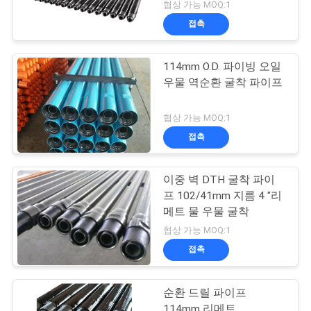
협상 가능 MOQ:1
접촉
114mm O.D. 파이빙 오일
우물 역순환 굴착 파이프
협상 가능 MOQ:1
접촉
이중 벽 DTH 굴착 파이
프 102/41mm 지름 4 "리
메트 물 우물 굴착
협상 가능 MOQ:1
접촉
순환 드릴 파이프
114mm 리메트