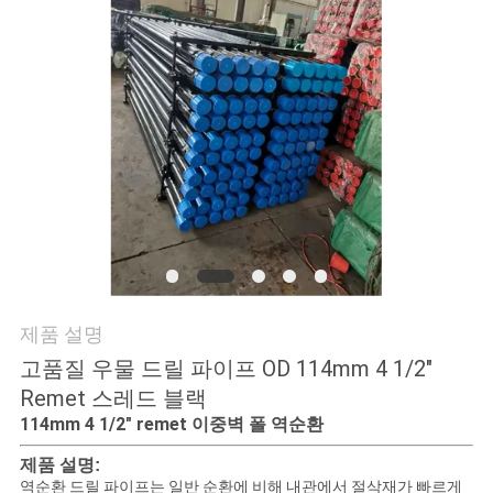
품
질
관
리
저
희
와
제품 설명
연
고품질 우물 드릴 파이프 OD 114mm 4 1/2"
락
Remet 스레드 블랙
114mm 4 1/2" remet 이중벽 폴 역순환
뉴
제품 설명:
역순환 드릴 파이프는 일반 순환에 비해 내관에서 절삭재가 빠르게