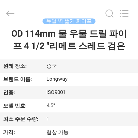
2021
-
2026
Langfang
Baiwei
듀얼 벽 뚫기 파이프
Drill
Co.,
OD 114mm 물 우물 드릴 파이
집
Ltd..
All
Rights
프 4 1/2 "리메트 스레드 검은
Reserved.
제
품
원래 장소:
중국
Longway
브랜드 이름:
비
ISO9001
인증:
디
4.5"
모델 번호:
오
1
최소 주문 수량:
가격:
협상 가능
우