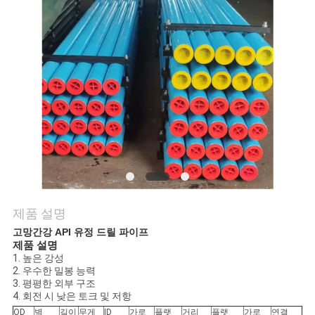
품
질
관
리
저
희
와
제품 설명
연
고망간강 API 유정 드릴 파이프
락
제품 설명
1. 높은 강성
2. 우수한 밀봉 능력
3. 평평한 외부 구조
뉴
4. 회전 시 낮은 토크 및 저항
OD
벽
길이
무게
ID
가로
플랫
거리
플랫
가로
연결