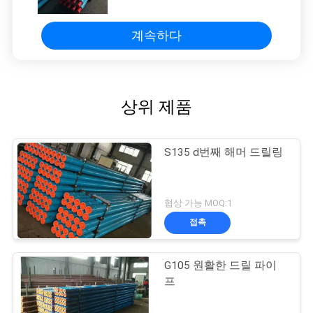
계속하다
상위 제품
S135 d번째 해머 드릴링
협상 가능 MOQ:1
접촉
G105 원활한 드릴 파이
프