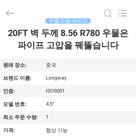
2021
-
2026
Langfang
Baiwei
우물 드릴 파이프
Drill
Co.,
20FT 벽 두께 8.56 R780 우물은
집
Ltd..
All
Rights
파이프 고압을 꿰뚫습니다
Reserved.
제
품
원래 장소:
중국
Longway
브랜드 이름:
비
ISO9001
인증:
디
4.5"
모델 번호:
오
1
최소 주문 수량:
가격:
협상 가능
우