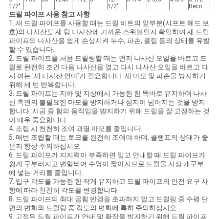
1/2"
1/2"
Beco
드릴 파이프 사용 참고 사항
1. 새 드릴 파이프를 사용할 때는 드릴 비트의 앞부분(샤프트 헤드 보
호)의 나사산도 새 링 나사산에 가까운 스위블인지 확인하여 새 드릴
파이프의 나사산을 쉽게 손상시켜 누수, 파손, 풀림 등의 상태를 유발
할 수 있습니다.
2. 드릴 파이프를 처음 드릴링할 때는 먼저 나사산 오일을 바르고 드
릴로 완전히 조인 다음 나사산을 열고 다시 나사산 오일을 바르고 다
시 여는 '새 나사산 연마'가 필요합니다. 새 마모 및 파손을 방지하기
위해 세 번 반복합니다.
3. 드릴 파이프는 지하 및 지상에서 가능한 한 똑바로 유지하여 나사
산 측면의 불필요한 마모를 방지하거나 심지어 넘어지는 것을 방지
합니다. 시공 중 힘의 움직임을 방지하기 위해 드릴을 잘 고정하는 것
이 매우 중요합니다.
4. 조립 시 천천히 조여 과열 마모를 줄입니다.
5. 매번 조립할 때는 토크를 완전히 조여야 하며, 클램프의 상태가 좋
은지 항상 주의하십시오.
6. 드릴 파이프가 지지력이 부족하면 밀고 안내할 때 드릴 파이프가
쉽게 구부러지고 변형되어 수명이 짧아지므로 드릴을 지상 개구부
에 넣는 거리를 줄입니다.
7. 입구 각도를 가능한 한 작게 유지하고 드릴 파이프의 안전 요구 사
항에 따라 천천히 각도를 변경합니다.
8. 드릴 파이프의 최대 굽힘 반경을 초과하지 말고 드릴링 중 수평 단
면의 변화와 드릴링 중 각도의 변화에 ​​특히 주의하십시오.
9. 고정된 드릴 파이프가 안내 및 확장을 방지하기 위해 드릴 파이프