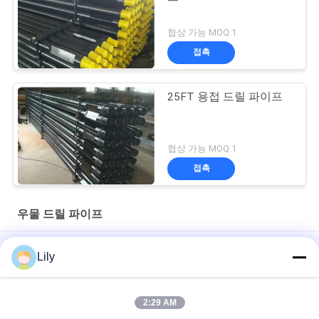
협상 가능 MOQ:1
접촉
25FT 용접 드릴 파이프
협상 가능 MOQ:1
접촉
우물 드릴 파이프
API G105 OEM DTH 블랙 워터 우물 뚫기 파이프 직경 168mm
Lily
API 단조 S135 DTH 드릴 로드 오일 웰 케이싱 파이프 1000mm 길
이
2:29 AM