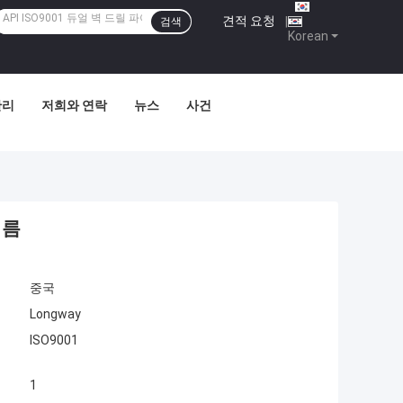
견적 요청
|
검색
Korean
관리
저희와 연락
뉴스
사건
지름
중국
Longway
ISO9001
1