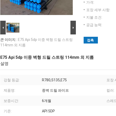
가격:
포장 세부 사항:
지불 조건:
공급 능력:
큰 이미지 :
E75 Api 5dp 이중 벽형 드릴 스트링
접촉
114mm 외 지름
E75 Api 5dp 이중 벽형 드릴 스트링 114mm 외 지름
설명
강철 등급:
R780,S135,E75
포장 
제품명:
중벽 드릴 파이프
컬러:
보증시간:
6개월
스레드
기준:
API 5DP