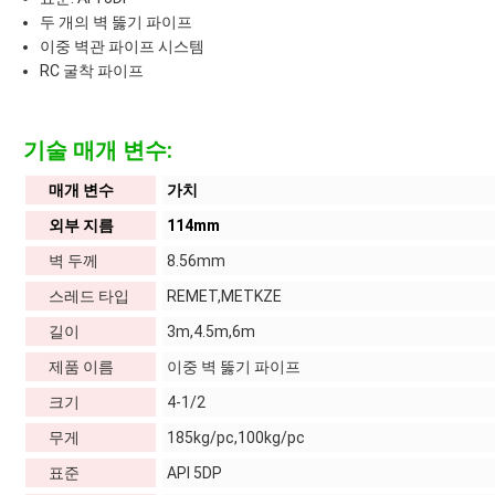
두 개의 벽 뚫기 파이프
이중 벽관 파이프 시스템
RC 굴착 파이프
기술 매개 변수:
매개 변수
가치
외부 지름
114mm
벽 두께
8.56mm
스레드 타입
REMET,METKZE
길이
3m,4.5m,6m
제품 이름
이중 벽 뚫기 파이프
크기
4-1/2
무게
185kg/pc,100kg/pc
표준
API 5DP