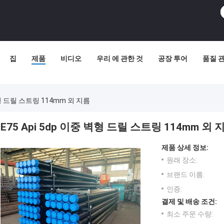
집
제품
비디오
우리 에 관한 것
공장 투어
품질 
 벽형 드릴 스트링 114mm 외 지름
E75 Api 5dp 이중 벽형 드릴 스트링 114mm 외 
제품 상세 정보:
원래 장소:
브랜드 이름:
인증:
결제 및 배송 조건:
최소 주문 수량: