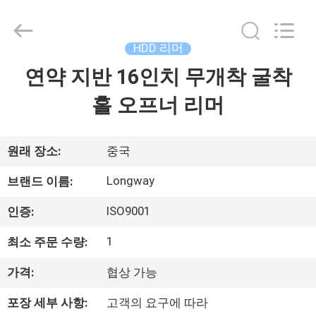
2021
-
2026
Langfang
Baiwei
HDD 리머
Drill
Co.,
연약 지반 16인치 무개착 굴착
집
Ltd..
All
Rights
홀 오프너 리머
Reserved.
제
품
원래 장소:
중국
Longway
브랜드 이름:
비
ISO9001
인증:
디
1
최소 주문 수량:
오
가격:
협상 가능
포장 세부 사항:
고객의 요구에 따라
우