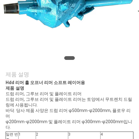
품
질
관
리
저
희
제품 설명
와
Hdd 리머 홀 오프너 리머 소프트 레이어용
제품 설명
드럼 리머, 그루브 리머 및 플레이트 리머
연
드럼 리머, 그루브 리머 및 플레이트 리머는 토양에서 무트렌치 드릴
링에 사용됩니다.
락
바닥. 당사 제품 사양은 드럼 리머 φ500mm-φ2000mm, 플로우 리
머
φ200mm-φ2000mm 및 플레이트 리머 φ300mm-φ2000mm입니
다.
뉴
일련 번
1
2
3
4