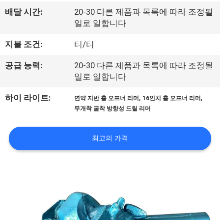
리
배달 시간:
20-30 다른 제품과 목록에 따라 조정될
일로 일합니다
에
지불 조건:
티/티
관
공급 능력:
20-30 다른 제품과 목록에 따라 조정될
한
일로 일합니다
것
,
,
하이 라이트:
연약 지반 홀 오프너 리머
16인치 홀 오프너 리머
무개착 굴착 방향성 드릴 리머
공
최고의 가격
장
투
어