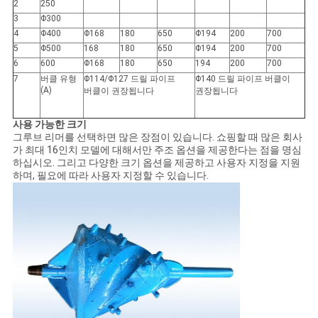
2
250
3
Φ300
4
Φ400
Φ168
180
650
Φ194
200
700
5
Φ500
168
180
650
Φ194
200
700
6
600
Φ168
180
650
194
200
700
7
버클 유형
Φ114/Φ127 드릴 파이프
Φ140 드릴 파이프 버클이
(A)
버클이 권장됩니다
권장됩니다
사용 가능한 크기
그루브 리머를 선택하면 많은 장점이 있습니다. 쇼핑할 때 많은 회사
가 최대 16인치 모델에 대해서만 주조 옵션을 제공한다는 점을 명심
하십시오. 그리고 다양한 크기 옵션을 제공하고 사용자 지정을 지원
하며, 필요에 따라 사용자 지정할 수 있습니다.