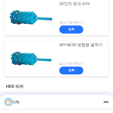
26인치 로크 리머
협상 가능 MOQ:1
접촉
API NC50 방향용 굴착기
협상 가능 MOQ:1
접촉
HDD 리머
부식 저항성 HDD 리머 후 리밍 뚫기 구멍 열기 트렌치리스 방향 뚫
Lily
기 도구