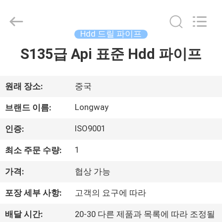
2021
-
2026
Langfang
Baiwei
Hdd 드릴 파이프
Drill
Co.,
S135급 Api 표준 Hdd 파이프
집
Ltd..
All
Rights
Reserved.
제
원래 장소:
중국
품
Longway
브랜드 이름:
ISO9001
인증:
비
1
최소 주문 수량:
디
가격:
협상 가능
오
포장 세부 사항:
고객의 요구에 따라
우
배달 시간:
20-30 다른 제품과 목록에 따라 조정될