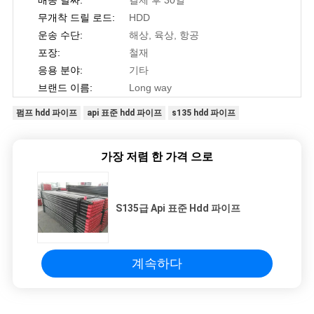
무개착 드릴 로드:
HDD
운송 수단:
해상, 육상, 항공
포장:
철재
응용 분야:
기타
브랜드 이름:
Long way
펌프 hdd 파이프
api 표준 hdd 파이프
s135 hdd 파이프
가장 저렴 한 가격 으로
S135급 Api 표준 Hdd 파이프
계속하다