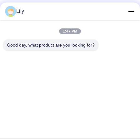
ZX60 스레드 더블 탑 S135 드릴 파이프 / 방향 시추 파이프
Lily
724 MPa 항복 강도용 G105 및 S135 강종 고강도 HDD 드릴 파이
프
1:47 PM
18 KN.M 9mm 벽 두께 HDD 드릴 파이프 D80 NC26 스레드
Good day, what product are you looking for?
모든
Hdd 드릴 파이프
듀얼 벽 뚫기 파이프
Ingersoll Rand 드릴 
우물 드릴 파이프
파이프
파이프 램밍 해머
HDD 리머
Hdd 비츠 & 블레이즈
HDD 회전기