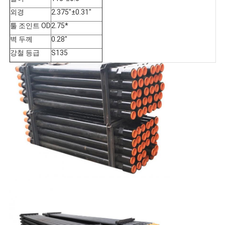
스
외경
2.375"±0.31"
툴 조인트 OD
2.75*
사
벽 두께
0.28"
강철 등급
S135
건
사
이
트
맵
PRIVACY
POLICY