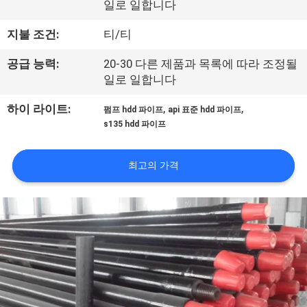
일로 일합니다
리
지불 조건:
티/티
에
공급 능력:
20-30 다른 제품과 목록에 따라 조정될
관
일로 일합니다
한
,
,
하이 라이트:
펌프 hdd 파이프
api 표준 hdd 파이프
것
s135 hdd 파이프
최고의 가격
공
장
투
어