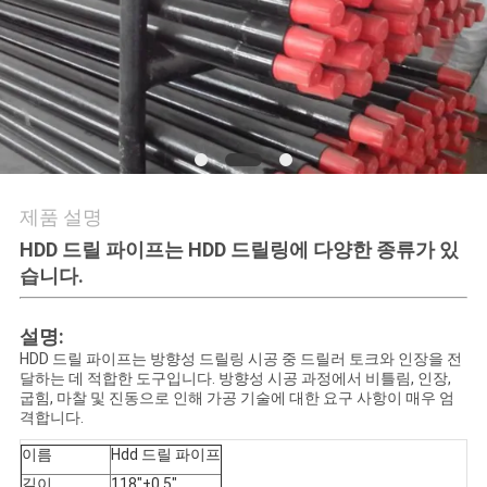
품
질
관
리
저
제품 설명
희
HDD 드릴 파이프는 HDD 드릴링에 다양한 종류가 있
습니다.
와
연
설명:
HDD 드릴 파이프는 방향성 드릴링 시공 중 드릴러 토크와 인장을 전
락
달하는 데 적합한 도구입니다. 방향성 시공 과정에서 비틀림, 인장,
굽힘, 마찰 및 진동으로 인해 가공 기술에 대한 요구 사항이 매우 엄
격합니다.
뉴
이름
Hdd 드릴 파이프
길이
118"±0.5"