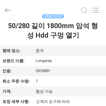
2021
-
2026
Langfang
Baiwei
HDD 리머
Drill
Co.,
50/280 길이 1800mm 암석 형
집
Ltd..
All
Rights
성 Hdd 구멍 열기
Reserved.
제
품
원래 장소:
중국
Longway
브랜드 이름:
비
ISO9001
인증:
디
1
최소 주문 수량:
오
가격:
협상 가능
포장 세부 사항:
고객의 요구에 따라
우