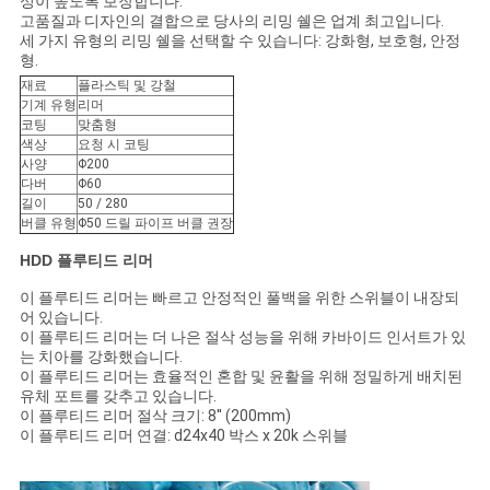
성이 높도록 보장합니다.
스
고품질과 디자인의 결합으로 당사의 리밍 쉘은 업계 최고입니다.
세 가지 유형의 리밍 쉘을 선택할 수 있습니다: 강화형, 보호형, 안정
형.
사
재료
플라스틱 및 강철
기계 유형
리머
건
코팅
맞춤형
색상
요청 시 코팅
사양
Φ200
다버
Φ60
사
길이
50 / 280
버클 유형
Φ50 드릴 파이프 버클 권장
이
HDD 플루티드 리머
트
이 플루티드 리머는 빠르고 안정적인 풀백을 위한 스위블이 내장되
어 있습니다.
맵
이 플루티드 리머는 더 나은 절삭 성능을 위해 카바이드 인서트가 있
는 치아를 강화했습니다.
이 플루티드 리머는 효율적인 혼합 및 윤활을 위해 정밀하게 배치된
유체 포트를 갖추고 있습니다.
PRIVACY
이 플루티드 리머 절삭 크기: 8'' (200mm)
이 플루티드 리머 연결: d24x40 박스 x 20k 스위블
POLICY